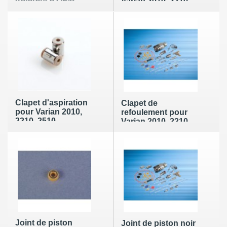
(référence OEM :
Varian 2010, 2210,
00-997261-08)
2510 (référence
OEM : N/A)
Clapet d'aspiration
Clapet de
pour Varian 2010,
refoulement pour
2210, 2510
Varian 2010, 2210,
(référence OEM :
2510 (référence
00-997261-09)
OEM : 00-997261-
10)
Joint de piston
Joint de piston noir