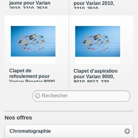
jaune pour Varian
pour Varian 2010,
2010, 2210, 2510
2210, 2510
(référence OEM :
(référence OEM :
00-997261-37)
N/A
Clapet de
Clapet d'aspiration
refoulement pour
pour Varian 9000,
Varian Prostar 9000,
9010, 9012, 230
9010, 9012, 230
(référence OEM : 03-
(référence OEM :
919089-00)
03-919465-00)
Nos offres
Chromatographie