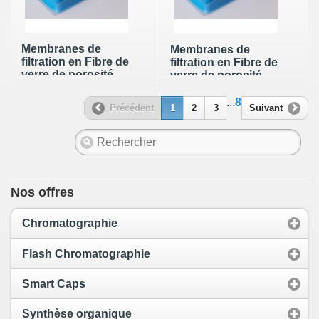
Membranes de
Membranes de
filtration en Fibre de
filtration en Fibre de
verre de porosité
verre de porosité
1,6µm et diamètre
1,6µm et diamètre
70mm (100 par
90mm (100 par
...
8
Précédent
1
2
3
Suivant
boite)
boite)
Nos offres
Chromatographie
Flash Chromatographie
Smart Caps
Synthèse organique