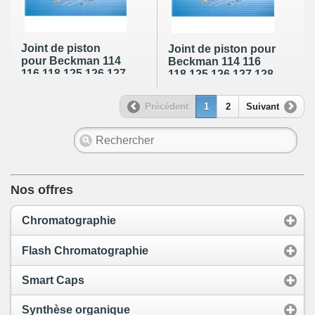
Joint de piston
Joint de piston pour
pour Beckman 114
Beckman 114 116
116 118 125 126 127
118 125 126 127 128
128 (Black)
(Clear) (référence
(référence
Beckman : N / A)
Précédent
1
2
Suivant
Beckman : 237162)
Nos offres
Chromatographie
Flash Chromatographie
Smart Caps
Synthèse organique