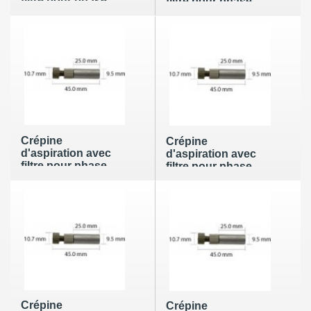
filtre pour phase
filtre pour phase
mobile de 10µm en
mobile de 2µm en
acier inox avec
acier inox avec
écrou, ferrule pour
écrou, ferrule pour
tube OD 1/8"
tube OD 1/8"
Crépine
Crépine
d'aspiration avec
d'aspiration avec
filtre pour phase
filtre pour phase
mobile de 20µm en
mobile de 10µm en
acier inox avec
acier inox avec
écrou, ferrule pour
écrou, ferrule pour
tube OD 1/8"
tube OD 1/16"
Crépine
Crépine