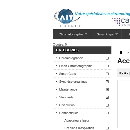
Chromatographie
Smart Caps
S
Quotes:
0
CATÉGORIES
>
Chromatographie
Acc
Flash Chromatographie
Il y a 7
Smart Caps
Synthèse organique
Maintenance
Standards
Dissolution
Connectiques
Adaptateurs lueur
Crépines d'aspiration