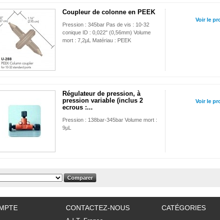
Coupleur de colonne en PEEK
Voir le pr
Pression : 345bar Pas de vis : 10-32
conique ID : 0,022" (0,56mm) Volume
mort : 7,2µL Matériau : PEEK
Régulateur de pression, à
pression variable (inclus 2
Voir le pr
ecrous :...
Pression : 138bar-345bar Volume mort :
9µL
MPTE
CONTACTEZ-NOUS
CATÉGORIES