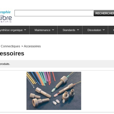
ynthèse organique
Maintenance
Standards
Dissolution
Connectiques
>
Accessoires
essoires
 produits.