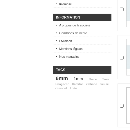
Kromasil
INFORMATION
A propos de la société
Conditions de vente
Livraison
Mentions légales
Nos magasins
TAGS
6mm
1mm
Grace
2mm
Reagecon
Hamilton
cathode
creuse
coreshell
Fortis