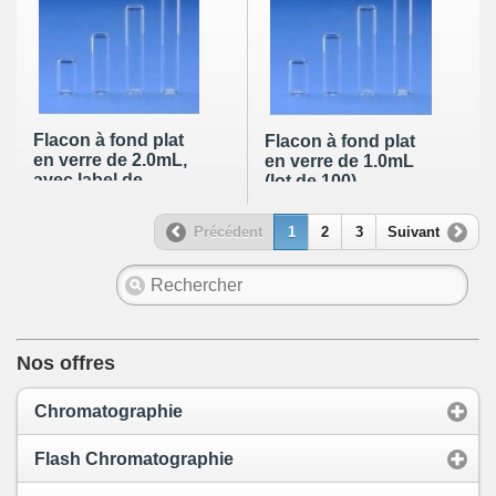
Flacon à fond plat
Flacon à fond plat
en verre de 2.0mL,
en verre de 1.0mL
avec label de
(lot de 100)
marquage (lot de
100)
Précédent
1
2
3
Suivant
Nos offres
Chromatographie
Flash Chromatographie