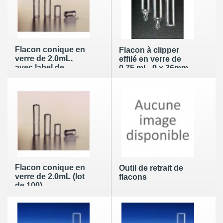
Flacon conique en
Flacon à clipper
verre de 2.0mL,
effilé en verre de
avec label de
0.75 mL, 9 x 36mm,
marquage (lot de
col 8mm (lot de 100)
100)
Flacon conique en
Outil de retrait de
verre de 2.0mL (lot
flacons
de 100)