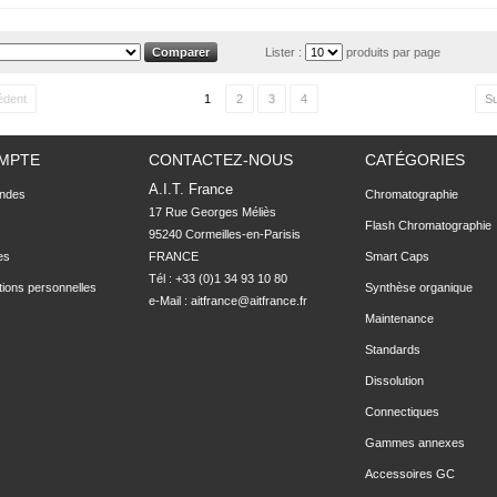
Lister :
produits par page
édent
1
2
3
4
Su
MPTE
CONTACTEZ-NOUS
CATÉGORIES
A.I.T. France
ndes
Chromatographie
17 Rue Georges Méliès

Flash Chromatographie
95240 Cormeilles-en-Parisis

es
FRANCE
Smart Caps
Tél : +33 (0)1 34 93 10 80
tions personnelles
Synthèse organique
e-Mail :
aitfrance@aitfrance.fr
Maintenance
Standards
Dissolution
Connectiques
Gammes annexes
Accessoires GC