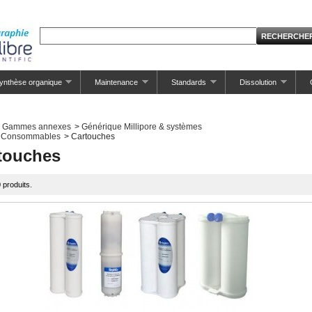
ynthèse organique
Maintenance
Standards
Dissolution
Gammes annexes
>
Générique Millipore & systèmes
Consommables
>
Cartouches
touches
0 produits.