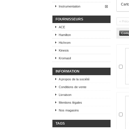
Carto
Instrumentation
FOURNISSEURS
« Préc
ACE
Hamilton
Hichrom
Kinesis
Kromasil
INFORMATION
A propos de la société
Conditions de vente
Livraison
Mentions légales
Nos magasins
TAGS