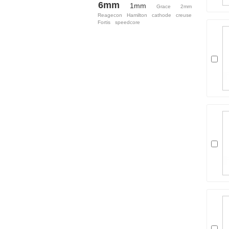
6mm
1mm
Grace
2mm
Reagecon
Hamilton
cathode
creuse
Fortis
speedcore