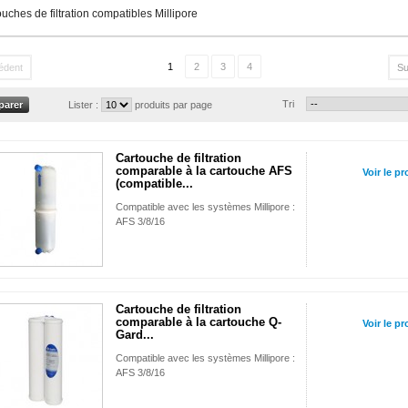
uches de filtration compatibles Millipore
1
2
3
4
édent
Su
Tri
Lister :
produits par page
Cartouche de filtration
comparable à la cartouche AFS
Voir le pr
(compatible...
Compatible avec les systèmes Millipore :
AFS 3/8/16
Cartouche de filtration
comparable à la cartouche Q-
Voir le pr
Gard...
Compatible avec les systèmes Millipore :
AFS 3/8/16