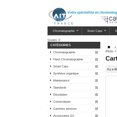
Chromatographie
Smart Caps
S
Quotes:
0
CATÉGORIES
>
d'eau
>
Chromatographie
Car
Flash Chromatographie
Smart Caps
Il y a 4
Synthèse organique
Maintenance
Standards
Dissolution
Connectiques
Gammes annexes
Accessoires GC