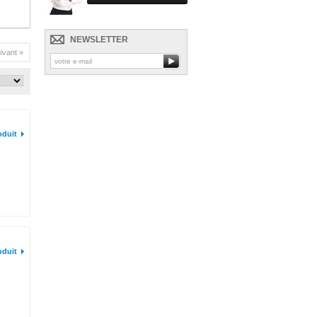
NEWSLETTER
ivant »
oduit
oduit