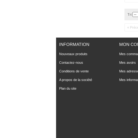
Tri
« Préc
INFORMATION
MON CO
Nouveaux produits
Mes comma
Contactez-nous
Mes avoirs
Conditions de vente
Mes adress
A propos de la société
Mes informa
Plan du site