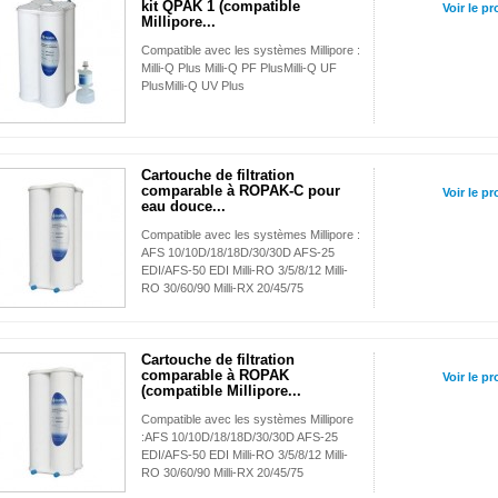
kit QPAK 1 (compatible
Voir le pr
Millipore...
Compatible avec les systèmes Millipore :
Milli-Q Plus Milli-Q PF PlusMilli-Q UF
PlusMilli-Q UV Plus
Cartouche de filtration
comparable à ROPAK-C pour
Voir le pr
eau douce...
Compatible avec les systèmes Millipore :
AFS 10/10D/18/18D/30/30D AFS-25
EDI/AFS-50 EDI Milli-RO 3/5/8/12 Milli-
RO 30/60/90 Milli-RX 20/45/75
Cartouche de filtration
comparable à ROPAK
Voir le pr
(compatible Millipore...
Compatible avec les systèmes Millipore
:AFS 10/10D/18/18D/30/30D AFS-25
EDI/AFS-50 EDI Milli-RO 3/5/8/12 Milli-
RO 30/60/90 Milli-RX 20/45/75