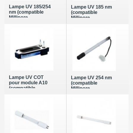
Lampe UV 185/254
Lampe UV 185 nm
nm (compatible
(compatible
Millipore
Millipore
QUVLQSL01)
SYN185UV1)
Lampe UV COT
Lampe UV 254 nm
pour module A10
(compatible
(compatible
Millipore
Millipore
ZFRES00UV)
ZFA10UVM1)