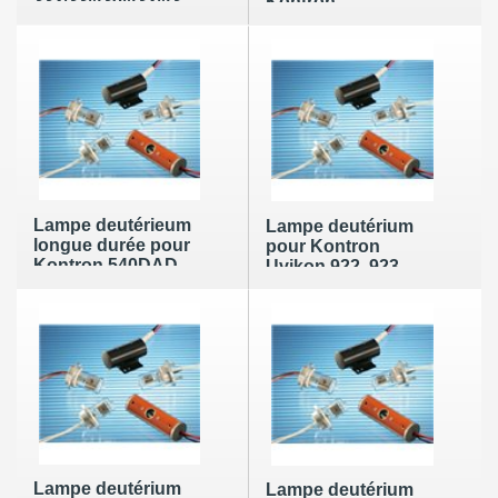
332/33/430/432/433/535/770
Kontron
Uvikon 430 432
332/335/430/432/433/535/77
(référence Kontron
(référence Kontron :
: 93-00636)
91-91494)
Lampe deutérieum
Lampe deutérium
longue durée pour
pour Kontron
Kontron 540DAD
Uvikon 922, 923,
540+ 545V
943, 930, 932, 933,
(référence Kontron
940 (référence
: 54-02007)
Kontron : 90-
00782ST)
Lampe deutérium
Lampe deutérium