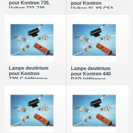
pour Kontron 735,
pour Kontron
Uvikon 722, 730
Uvikon XL XS CSA
(référence Kontron
(référence Kontron :
: 54-02002)
96-90297)
Lampe deutérium
Lampe deutérium
pour Kontron
pour Kontron 440
720LC (référence
DAD (référence
Kontron : 54-02003)
Kontron : 91-91095)