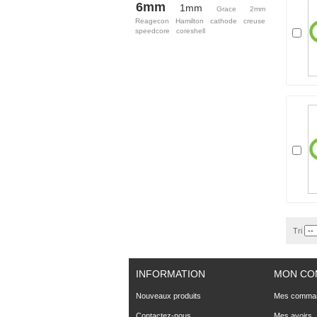
6mm
1mm
Grace
2mm
Reagecon
Hamilton
cathode
creuse
speedcore
coreshell
Tri
INFORMATION
MON CO
Nouveaux produits
Mes comma
Contactez-nous
Mes avoirs