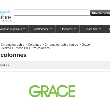
ynthèse organique
Maintenance
Standards
Dissolution
Chromatographie
>
Colonnes
>
Chromatographie liquide
>
Grace -
>
Alltima
>
Phase C8
>
Pré-colonnes
-colonnes
 produits.