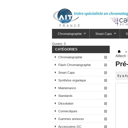
Chromatographie
Smart Caps
S
Quotes:
0
CATÉGORIES
>
Alltech
Chromatographie
Pré
Flash Chromatographie
Smart Caps
Il y a 4
Synthèse organique
Maintenance
Standards
Dissolution
Connectiques
Gammes annexes
Accessoires GC