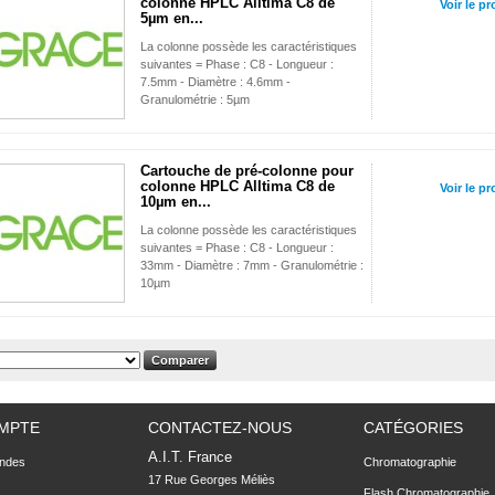
colonne HPLC Alltima C8 de
Voir le pr
5µm en...
La colonne possède les caractéristiques
suivantes = Phase : C8 - Longueur :
7.5mm - Diamètre : 4.6mm -
Granulométrie : 5µm
Cartouche de pré-colonne pour
colonne HPLC Alltima C8 de
Voir le pr
10µm en...
La colonne possède les caractéristiques
suivantes = Phase : C8 - Longueur :
33mm - Diamètre : 7mm - Granulométrie :
10µm
MPTE
CONTACTEZ-NOUS
CATÉGORIES
A.I.T. France
ndes
Chromatographie
17 Rue Georges Méliès

Flash Chromatographie