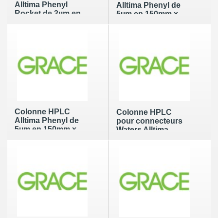
Alltima Phenyl
Alltima Phenyl de
Rocket de 3µm en
5µm en 150mm x
53mm x 7mm
3.0mm
Colonne HPLC
Colonne HPLC
Alltima Phenyl de
pour connecteurs
5µm en 150mm x
Waters Alltima
4.6mm
Phenyl de 5µm en
150mm x 4.6mm