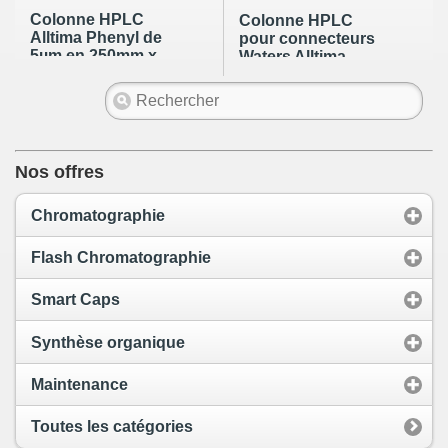
Colonne HPLC
Colonne HPLC
Alltima Phenyl de
pour connecteurs
5µm en 250mm x
Waters Alltima
4.6mm
Phenyl de 5µm en
250mm x 4.6mm
Nos offres
Chromatographie
Flash Chromatographie
Smart Caps
Synthèse organique
Maintenance
Toutes les catégories