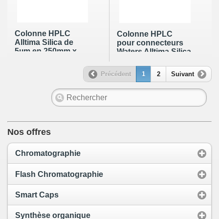
Colonne HPLC
Colonne HPLC
Alltima Silica de
pour connecteurs
5µm en 250mm x
Waters Alltima Silica
4.6mm
de 5µm en 250mm x
4.6mm
Précédent
1
2
Suivant
Nos offres
Chromatographie
Flash Chromatographie
Smart Caps
Synthèse organique