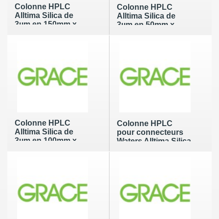
Colonne HPLC
Colonne HPLC
Alltima Silica de
Alltima Silica de
3µm en 150mm x
3µm en 50mm x
2.1mm
4.6mm
Colonne HPLC
Colonne HPLC
Alltima Silica de
pour connecteurs
3µm en 100mm x
Waters Alltima Silica
4.6mm
de 3µm en 100mm x
4.6mm