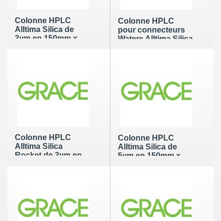
Colonne HPLC
Colonne HPLC
Alltima Silica de
pour connecteurs
3µm en 150mm x
Waters Alltima Silica
4.6mm
de 3µm en 150mm x
4.6mm
Colonne HPLC
Colonne HPLC
Alltima Silica
Alltima Silica de
Rocket de 3µm en
5µm en 150mm x
53mm x 7mm
4.6mm