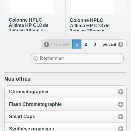
Colonne HPLC
Colonne HPLC
Alltima HP C18 de
Alltima HP C18 de
3µm en 10mm x
3µm en 20mm x
4.6mm
4.6mm
Précédent
1
2
3
Suivant
Nos offres
Chromatographie
Flash Chromatographie
Smart Caps
Synthèse organique