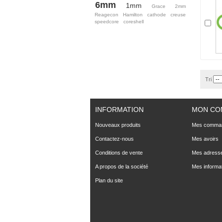
6mm
1mm
Grace
2mm
Reagecon
Hamilton
cathode
creuse
speedcore
coreshell
Tri
INFORMATION
MON CO
Nouveaux produits
Mes comma
Contactez-nous
Mes avoirs
Conditions de vente
Mes adress
A propos de la société
Mes informa
Plan du site