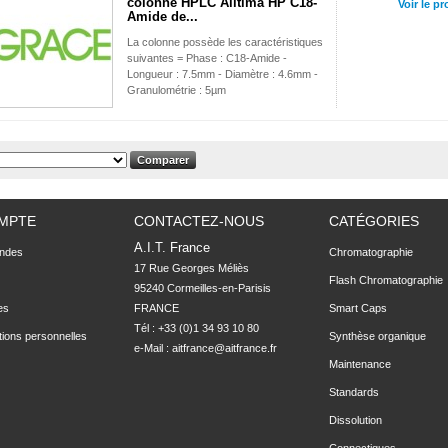
colonne HPLC Alltima HP C18-
Voir le pr
Amide de...
La colonne possède les caractéristiques
suivantes = Phase : C18-Amide -
Longueur : 7.5mm - Diamètre : 4.6mm -
Granulométrie : 5µm
MPTE
CONTACTEZ-NOUS
CATÉGORIES
A.I.T. France
ndes
Chromatographie
17 Rue Georges Méliès

Flash Chromatographie
95240 Cormeilles-en-Parisis

es
FRANCE
Smart Caps
Tél : +33 (0)1 34 93 10 80
tions personnelles
Synthèse organique
e-Mail :
aitfrance@aitfrance.fr
Maintenance
Standards
Dissolution