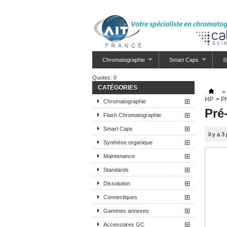
Chromatographie
Smart Caps
S
Quotes:
0
CATÉGORIES
>
HP
>
P
Chromatographie
Pré
Flash Chromatographie
Smart Caps
Il y a 3
Synthèse organique
Maintenance
Standards
Dissolution
Connectiques
Gammes annexes
Accessoires GC