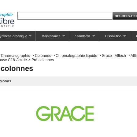
ynthèse organique
Maintenance
Standards
Dissolution
Chromatographie
>
Colonnes
>
Chromatographie liquide
>
Grace - Alltech
>
All
hase C18-Amide
>
Pré-colonnes
-colonnes
 produits.