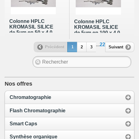
Colonne HPLC
Colonne HPLC
KROMASIL SILICE
KROMASIL SILICE
de 5µm en 50 x 4,0
de 5µm en 100 x 4,0
mm (60Å)
mm (60Å)
...
22
Précédent
1
2
3
Suivant
Nos offres
Chromatographie
Flash Chromatographie
Smart Caps
Synthèse organique