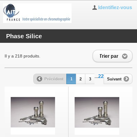
Identifiez-vous
Phase Silice
Trier par
Il y a 218 produits.
...
22
Précédent
1
2
3
Suivant