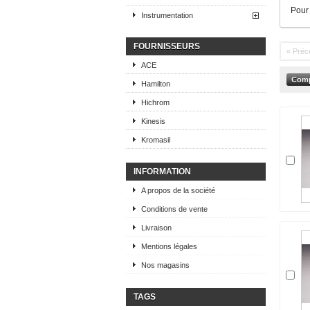
Pour
Instrumentation
FOURNISSEURS
« Préc
ACE
Hamilton
Hichrom
Kinesis
Kromasil
INFORMATION
A propos de la société
Conditions de vente
Livraison
Mentions légales
Nos magasins
TAGS