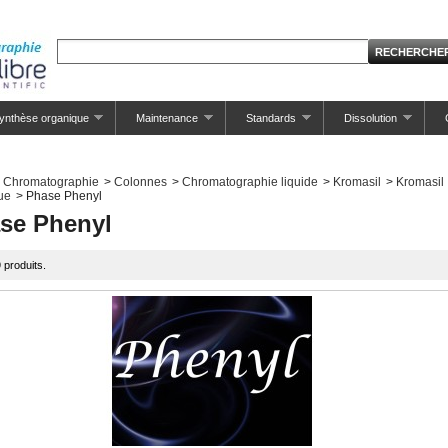
ynthèse organique
Maintenance
Standards
Dissolution
Chromatographie
>
Colonnes
>
Chromatographie liquide
>
Kromasil
>
Kromasil
ue
>
Phase Phenyl
se Phenyl
9 produits.