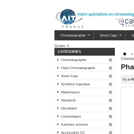
Chromatographie
Smart Caps
S
Quotes:
0
CATÉGORIES
>
Classiq
Chromatographie
Pha
Flash Chromatographie
Smart Caps
Il y a 4
Synthèse organique
Maintenance
Standards
Dissolution
Connectiques
Gammes annexes
Accessoires GC