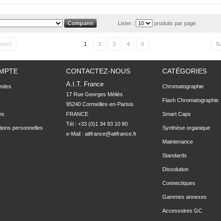
Lister :
produits par page
édent
1
2
3
4
5
Su
MPTE
CONTACTEZ-NOUS
CATÉGORIES
A.I.T. France
ndes
Chromatographie
17 Rue Georges Méliès

Flash Chromatographie
95240 Cormeilles-en-Parisis

es
FRANCE
Smart Caps
Tél : +33 (0)1 34 93 10 80
tions personnelles
Synthèse organique
e-Mail :
aitfrance@aitfrance.fr
Maintenance
Standards
Dissolution
Connectiques
Gammes annexes
Accessoires GC