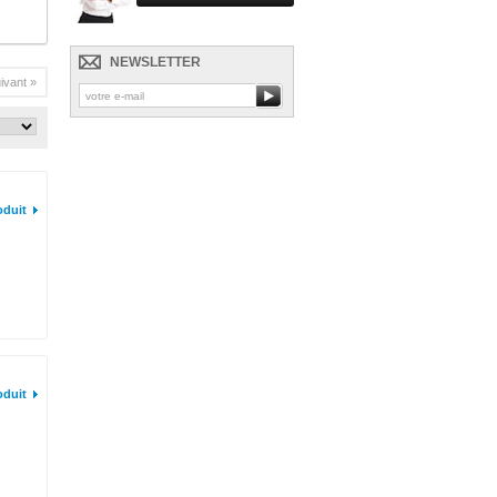
NEWSLETTER
ivant »
oduit
oduit