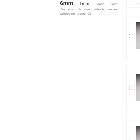
6mm
1mm
Grace
2mm
Reagecon
Hamilton
cathode
creuse
speedcore
coreshell