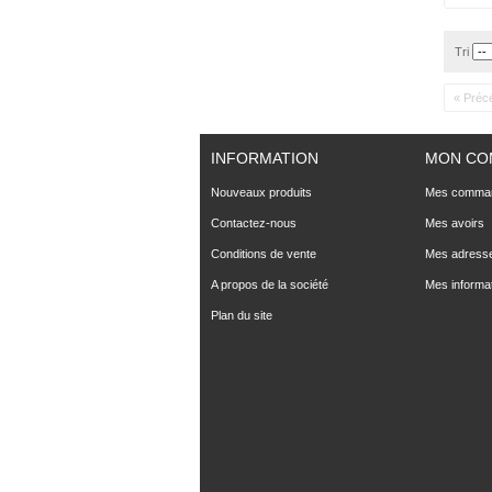
Tri
« Préc
INFORMATION
MON CO
Nouveaux produits
Mes comma
Contactez-nous
Mes avoirs
Conditions de vente
Mes adress
A propos de la société
Mes informa
Plan du site