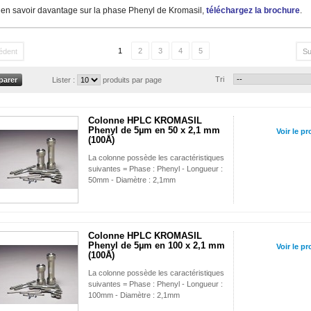
 en savoir davantage sur la phase Phenyl de Kromasil,
téléchargez la brochure
.
1
2
3
4
5
édent
Su
Tri
Lister :
produits par page
Colonne HPLC KROMASIL
Phenyl de 5µm en 50 x 2,1 mm
Voir le pr
(100Å)
La colonne possède les caractéristiques
suivantes = Phase : Phenyl - Longueur :
50mm - Diamètre : 2,1mm
Colonne HPLC KROMASIL
Phenyl de 5µm en 100 x 2,1 mm
Voir le pr
(100Å)
La colonne possède les caractéristiques
suivantes = Phase : Phenyl - Longueur :
100mm - Diamètre : 2,1mm