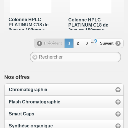
Colonne HPLC
Colonne HPLC
PLATINUM C18 de
PLATINUM C18 de
3µm en 100mm x
3µm en 150mm x
4.6mm
4.6mm
...
9
Précédent
1
2
3
Suivant
Nos offres
Chromatographie
Flash Chromatographie
Smart Caps
Synthèse organique