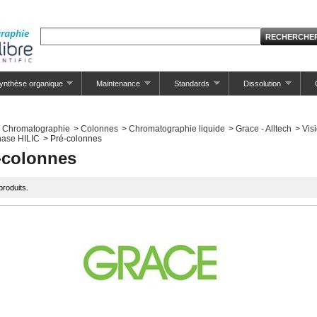
ynthèse organique
Maintenance
Standards
Dissolution
Chromatographie
>
Colonnes
>
Chromatographie liquide
>
Grace - Alltech
>
Vis
ase HILIC
>
Pré-colonnes
-colonnes
 produits.