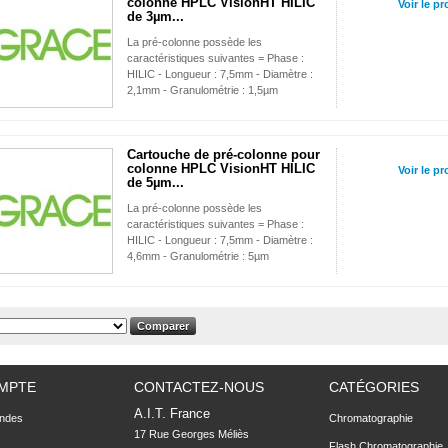
colonne HPLC VisionHT HILIC
Voir le pr
de 3µm...
La pré-colonne possède les
caractéristiques suivantes = Phase :
HILIC - Longueur : 7,5mm - Diamètre :
2,1mm - Granulométrie : 1,5µm
Cartouche de pré-colonne pour
colonne HPLC VisionHT HILIC
Voir le pr
de 5µm...
La pré-colonne possède les
caractéristiques suivantes = Phase :
HILIC - Longueur : 7,5mm - Diamètre :
4,6mm - Granulométrie : 5µm
MPTE
CONTACTEZ-NOUS
CATÉGORIES
A.I.T. France
ndes
Chromatographie
17 Rue Georges Méliès

Flash Chromatographie