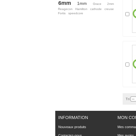
6mm
1mm
Grace
2mm
Reagecon
Hamilton
cathode
creuse
Fortis
speedcore
Tri
INFORMATION
MON CO
Nouveaux produits
Mes comma
Contactez-nous
Mes avoirs