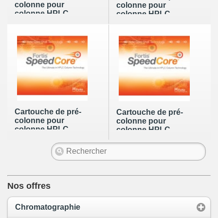
colonne pour
colonne pour
colonne HPLC
colonne HPLC
Fortis SpeedCore
Fortis SpeedCore
C18 de 5µm en
C18 de 5µm en
10mm x 4mm .2pk
10mm x 4mm .4pk
Cartouche de pré-
Cartouche de pré-
colonne pour
colonne pour
colonne HPLC
colonne HPLC
Fortis SpeedCore
Fortis SpeedCore
C18 de 5µm en
C18 de 5µm en
10mm x 2mm .2pk
10mm x 2mm .4pk
Nos offres
Chromatographie