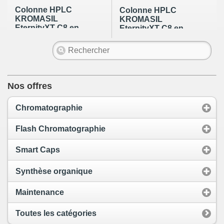
Colonne HPLC
Colonne HPLC
KROMASIL
KROMASIL
EternityXT C8 en
EternityXT C8 en
10µm de 150x30mm
10µm de 250x30mm
Nos offres
Chromatographie
Flash Chromatographie
Smart Caps
Synthèse organique
Maintenance
Toutes les catégories