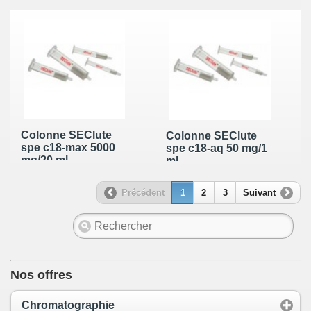
Colonne SEClute
Colonne SEClute
spe c18-max 5000
spe c18-aq 50 mg/1
mg/20 ml
ml
Précédent
1
2
3
Suivant
Nos offres
Chromatographie