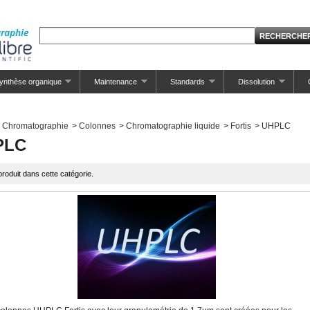
ynthèse organique
Maintenance
Standards
Dissolution
Chromatographie
>
Colonnes
>
Chromatographie liquide
>
Fortis
>
UHPLC
PLC
roduit dans cette catégorie.