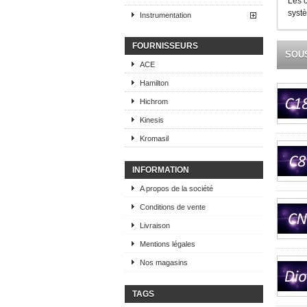
Les 
syst
Instrumentation
FOURNISSEURS
SOU
ACE
Hamilton
Hichrom
Kinesis
Kromasil
INFORMATION
A propos de la société
Conditions de vente
Livraison
Mentions légales
Nos magasins
TAGS