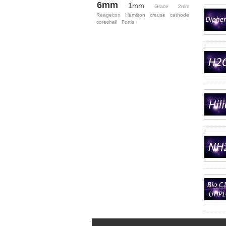
6mm
1mm
Grace
2mm
Reagecon
Hamilton
creuse
cathode
coreshell
Fortis