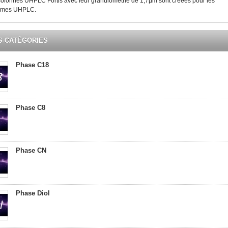
colonnes UHPLC Fortis avec leur granulométrie de 1,7µm sont créées pour les
èmes UHPLC.
S-CATÉGORIES
Phase C18
Phase C8
Phase CN
Phase Diol