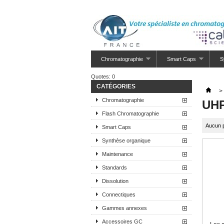
Chromatographie
Smart Caps
S
Quotes:
0
CATÉGORIES
>
Chromatographie
UH
Flash Chromatographie
Aucun p
Smart Caps
Synthèse organique
Maintenance
Standards
Dissolution
Connectiques
Gammes annexes
Accessoires GC