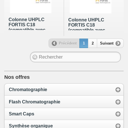
Colonne UHPLC
Colonne UHPLC
FORTIS C18
FORTIS C18
(compatible avec
(compatible avec
raccord WATERS)
raccord WATERS)
de 1,7µm en 30 x
de 1,7µm en 50 x
Précédent
1
2
Suivant
4,6mm
2,1mm
Nos offres
Chromatographie
Flash Chromatographie
Smart Caps
Synthèse organique