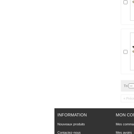
Tri
« Préc
INFORMATION
MON CO
Nouveaux produits
Mes comma
Contactez-nous
Mes avoirs