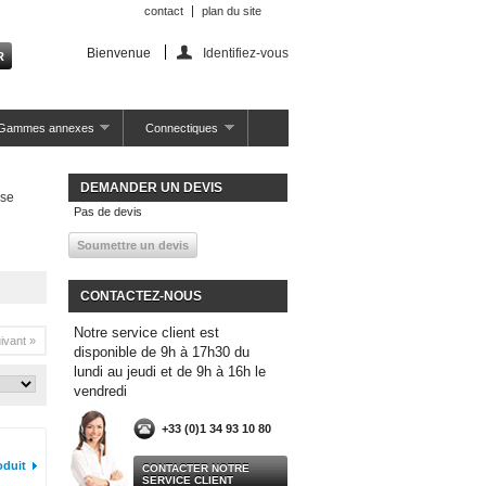
contact
plan du site
Bienvenue
Identifiez-vous
Gammes annexes
Connectiques
DEMANDER UN DEVIS
se
Pas de devis
CONTACTEZ-NOUS
Notre service client est
ivant »
disponible de 9h à 17h30 du
lundi au jeudi et de 9h à 16h le
vendredi
+33 (0)1 34 93 10 80
oduit
CONTACTER NOTRE
SERVICE CLIENT