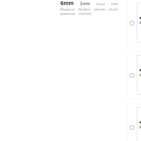
6mm
1mm
Grace
2mm
Reagecon
Hamilton
cathode
creuse
speedcore
coreshell