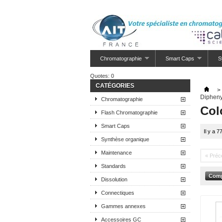
Chromatographie
Smart Caps
S
Quotes:
0
CATÉGORIES
>
Dipheny
Chromatographie
Col
Flash Chromatographie
Smart Caps
Il y a 7
Synthèse organique
Maintenance
« Préc
Standards
Dissolution
Connectiques
Gammes annexes
Accessoires GC