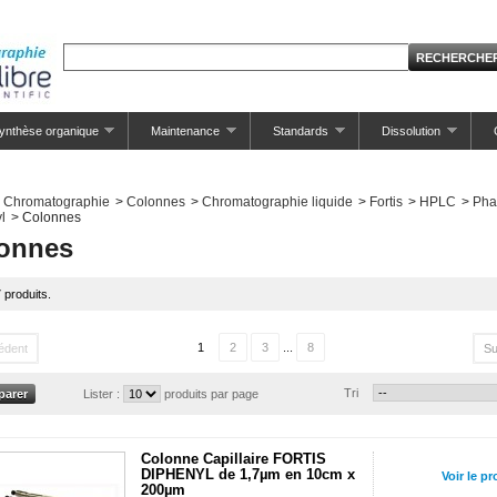
ynthèse organique
Maintenance
Standards
Dissolution
Chromatographie
>
Colonnes
>
Chromatographie liquide
>
Fortis
>
HPLC
>
Pha
l
>
Colonnes
onnes
7 produits.
1
2
3
...
8
édent
Su
Tri
Lister :
produits par page
Colonne Capillaire FORTIS
DIPHENYL de 1,7µm en 10cm x
Voir le pr
200µm