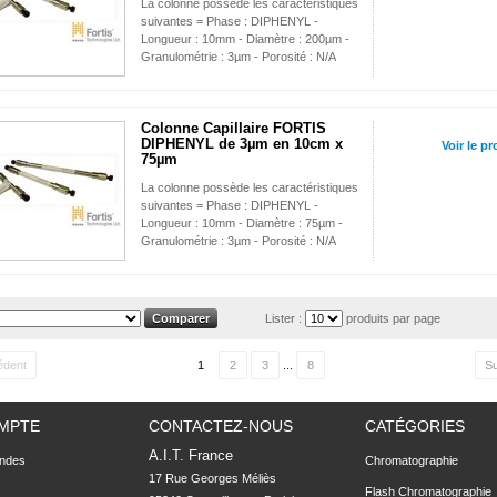
La colonne possède les caractéristiques
suivantes = Phase : DIPHENYL -
Longueur : 10mm - Diamètre : 200µm -
Granulométrie : 3µm - Porosité : N/A
Colonne Capillaire FORTIS
DIPHENYL de 3µm en 10cm x
Voir le pr
75µm
La colonne possède les caractéristiques
suivantes = Phase : DIPHENYL -
Longueur : 10mm - Diamètre : 75µm -
Granulométrie : 3µm - Porosité : N/A
Lister :
produits par page
édent
1
2
3
...
8
Su
MPTE
CONTACTEZ-NOUS
CATÉGORIES
A.I.T. France
ndes
Chromatographie
17 Rue Georges Méliès

Flash Chromatographie