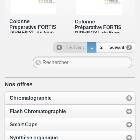
Colonne
Colonne
Préparative FORTIS
Préparative FORTIS
DIPHENYL de 5µm
DIPHENYL de 5µm
en 100 x 10mm
en 100 x 21,2mm
Précédent
1
2
Suivant
Nos offres
Chromatographie
Flash Chromatographie
Smart Caps
Synthèse organique