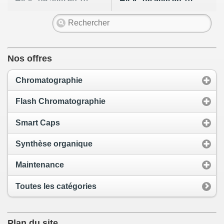
HILIC de 5µm en 10
HILIC de 5µm en 10
x 10mm
x 21,2mm
Nos offres
Chromatographie
Flash Chromatographie
Smart Caps
Synthèse organique
Maintenance
Toutes les catégories
Plan du site