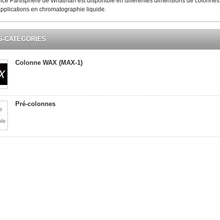
lice Partisphere de Whatman est disponible en différentes dimensions de colonnes
pplications en chromatographie liquide.
S-CATÉGORIES
Colonne WAX (MAX-1)
Pré-colonnes