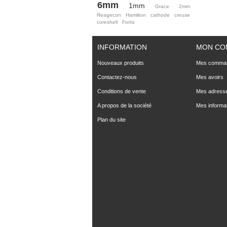
6mm
1mm
Grace
2mm
Reagecon
Hamilton
cathode
creuse
coreshell
Fortis
INFORMATION
MON CO
Nouveaux produits
Mes comma
Contactez-nous
Mes avoirs
Conditions de vente
Mes adress
A propos de la société
Mes informa
Plan du site