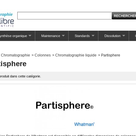
ynthèse organique
Maintenance
Standards
Dissolution
Chromatographie
>
Colonnes
>
Chromatographie liquide
>
Partisphere
tisphere
roduit dans cette catégorie.