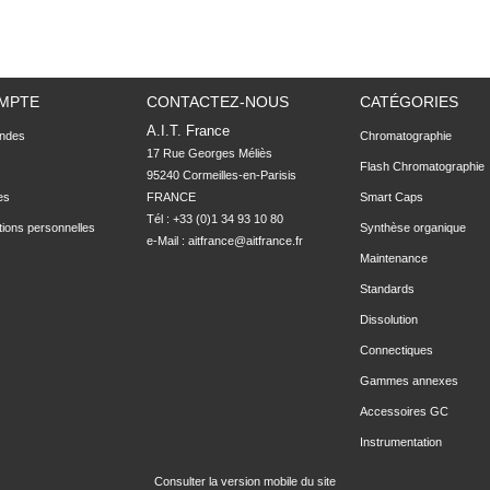
MPTE
CONTACTEZ-NOUS
CATÉGORIES
A.I.T. France
ndes
Chromatographie
17 Rue Georges Méliès

Flash Chromatographie
95240 Cormeilles-en-Parisis

es
FRANCE
Smart Caps
Tél : +33 (0)1 34 93 10 80
tions personnelles
Synthèse organique
e-Mail :
aitfrance@aitfrance.fr
Maintenance
Standards
Dissolution
Connectiques
Gammes annexes
Accessoires GC
Instrumentation
Consulter la version mobile du site