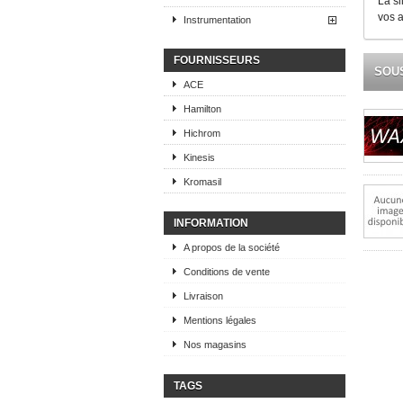
La si
vos a
Instrumentation
FOURNISSEURS
SOU
ACE
Hamilton
Hichrom
Kinesis
Kromasil
INFORMATION
A propos de la société
Conditions de vente
Livraison
Mentions légales
Nos magasins
TAGS