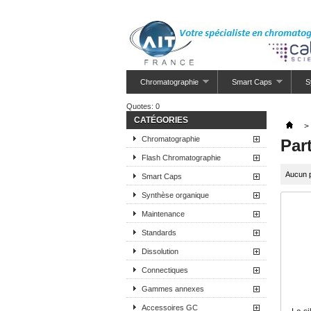
Chromatographie
Smart Caps
S
Quotes:
0
CATÉGORIES
>
Chromatographie
Par
Flash Chromatographie
Aucun p
Smart Caps
Synthèse organique
Maintenance
Standards
Dissolution
Connectiques
Gammes annexes
Accessoires GC