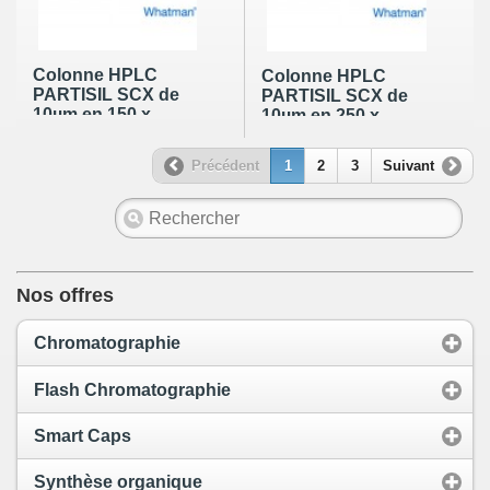
Colonne HPLC
Colonne HPLC
PARTISIL SCX de
PARTISIL SCX de
10µm en 150 x
10µm en 250 x
4,6mm
2,1mm
Précédent
1
2
3
Suivant
Nos offres
Chromatographie
Flash Chromatographie
Smart Caps
Synthèse organique