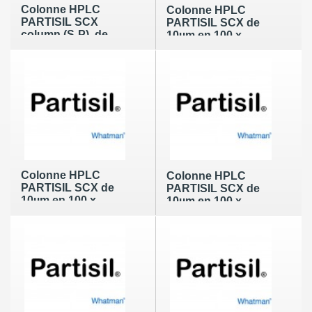
Colonne HPLC
Colonne HPLC
PARTISIL SCX
PARTISIL SCX de
column (S-P), de
10µm en 100 x
10µm en 250 x
2,1mm
4,6mm type WCS
hardware
Colonne HPLC
Colonne HPLC
PARTISIL SCX de
PARTISIL SCX de
10µm en 100 x
10µm en 100 x
3,2mm
4,0mm