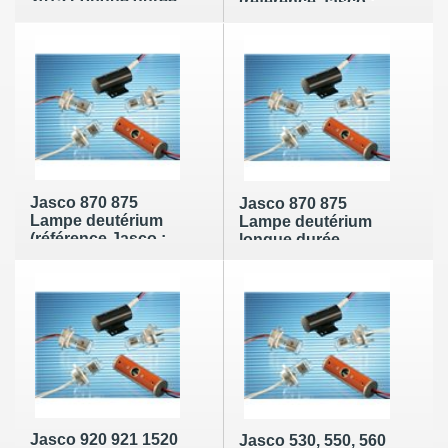
2075 Longue durée
(référence Jasco :
Lampe deutérium
N/A)
(référence Jasco :
5330-0091)
Jasco 870 875
Jasco 870 875
Lampe deutérium
Lampe deutérium
(référence Jasco :
longue durée
N/A)
(référence Jasco :
5330-0097)
Jasco 920 921 1520
Jasco 530, 550, 560