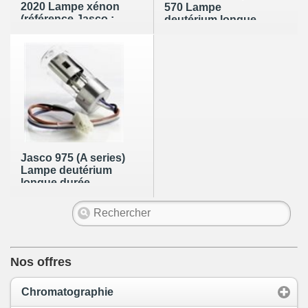
2020 Lampe xénon
570 Lampe
(référence Jasco :
deutérium longue
N/A)
durée (référence
Jasco : N/A)
Jasco 975 (A series)
Lampe deutérium
longue durée
(référence Jasco :
5330-0092)
Nos offres
Chromatographie