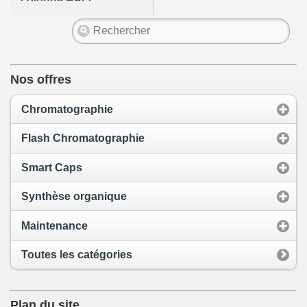
colonne HPLC
PARTISPHERE
TAC-1 (PFP) de 5µm
en 265 x 4,6mm
type WVS hardware
(monture
nécessaire)
Nos offres
Chromatographie
Flash Chromatographie
Smart Caps
Synthèse organique
Maintenance
Toutes les catégories
Plan du site