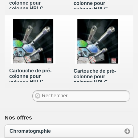
colonne pour
colonne pour
colonne HPLC
colonne HPLC
HICHROM C8 de
HICHROM C8 de
5µm en 10 x
5µm en 10 x 2,1mm
10,0mm (par 3)
(par 5) (monture
(monture
nécessaire)
nécessaire)
Cartouche de pré-
Cartouche de pré-
colonne pour
colonne pour
colonne HPLC
colonne HPLC
HICHROM C8 de
HICHROM C8 de
5µm en 10 x 3,2mm
5µm en 20 x 21,2mm
(par 5) (monture
(monture
nécessaire)
nécessaire)
Nos offres
Chromatographie