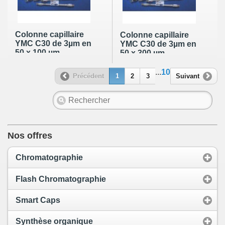
Colonne capillaire
Colonne capillaire
YMC C30 de 3µm en
YMC C30 de 3µm en
50 x 100 µm
50 x 300 µm
...
10
Précédent
1
2
3
Suivant
Nos offres
Chromatographie
Flash Chromatographie
Smart Caps
Synthèse organique