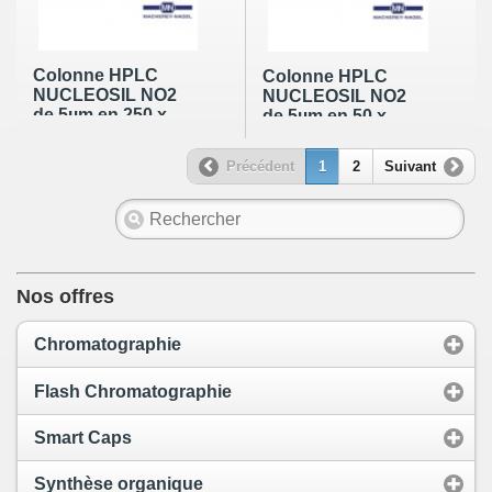
Colonne HPLC
Colonne HPLC
NUCLEOSIL NO2
NUCLEOSIL NO2
de 5µm en 250 x
de 5µm en 50 x
4,6mm (100Å)
3,2mm (100Å)
Précédent
1
2
Suivant
Nos offres
Chromatographie
Flash Chromatographie
Smart Caps
Synthèse organique