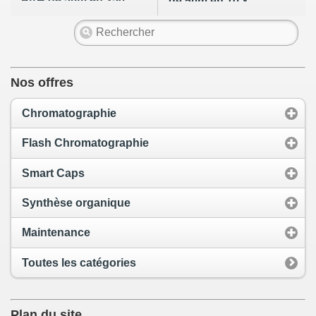
PAH de 5µm en 250
de 5µm en 10 x
x 4,6 mm
4,6mm (4 par boîte)
Nos offres
Chromatographie
Flash Chromatographie
Smart Caps
Synthèse organique
Maintenance
Toutes les catégories
Plan du site