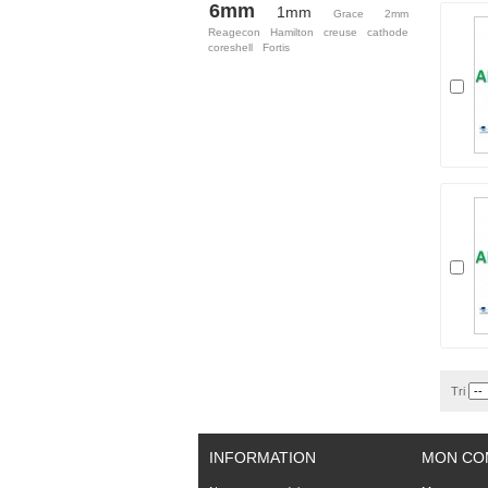
6mm
1mm
Grace
2mm
Reagecon
Hamilton
creuse
cathode
coreshell
Fortis
Tri
INFORMATION
MON CO