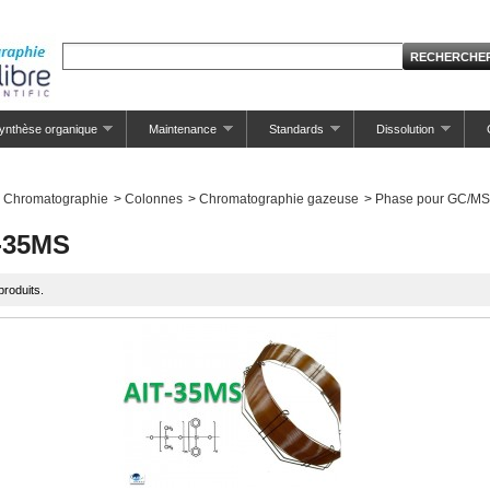
ynthèse organique
Maintenance
Standards
Dissolution
Chromatographie
>
Colonnes
>
Chromatographie gazeuse
>
Phase pour GC/MS
-35MS
 produits.