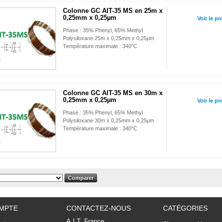
Colonne GC AIT-35 MS en 25m x
0,25mm x 0,25µm
Voir le pr
Phase : 35% Phenyl, 65% Methyl
Polysiloxane 25m x 0,25mm x 0,25µm
Température maximale : 340°C
Colonne GC AIT-35 MS en 30m x
0,25mm x 0,25µm
Voir le pr
Phase : 35% Phenyl, 65% Methyl
Polysiloxane 30m x 0,25mm x 0,25µm
Température maximale : 340°C
MPTE
CONTACTEZ-NOUS
CATÉGORIES
A.I.T. France