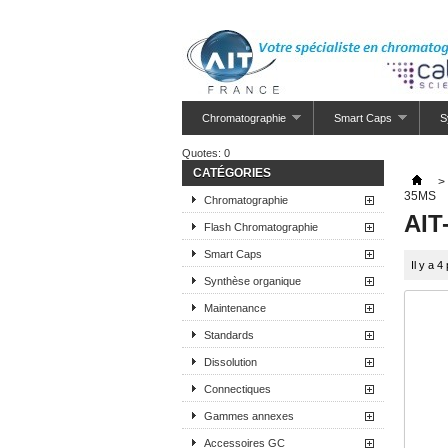
Chromatographie
Smart Caps
S
Quotes:
0
CATÉGORIES
>
35MS
Chromatographie
AIT
Flash Chromatographie
Smart Caps
Il y a 4
Synthèse organique
Maintenance
Standards
Dissolution
Connectiques
Gammes annexes
Accessoires GC