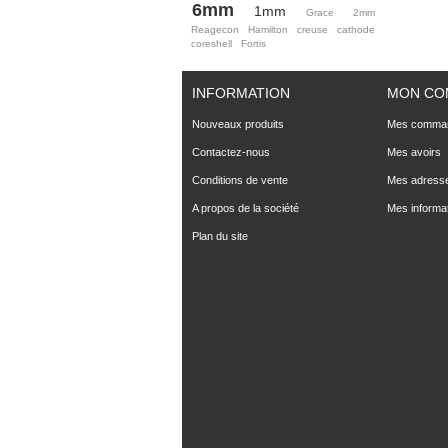
6mm
1mm
Grace
2mm
Reagecon
Hamilton
creuse
cathode
coreshell
Fortis
INFORMATION
MON CO
Nouveaux produits
Mes comma
Contactez-nous
Mes avoirs
Conditions de vente
Mes adress
A propos de la société
Mes informa
Plan du site