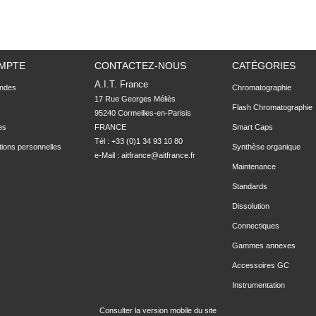
MPTE
CONTACTEZ-NOUS
CATÉGORIES
A.I.T. France
ndes
Chromatographie
17 Rue Georges Méliès

Flash Chromatographie
95240 Cormeilles-en-Parisis

es
FRANCE
Smart Caps
Tél : +33 (0)1 34 93 10 80
tions personnelles
Synthèse organique
e-Mail :
aitfrance@aitfrance.fr
Maintenance
Standards
Dissolution
Connectiques
Gammes annexes
Accessoires GC
Instrumentation
Consulter la version mobile du site