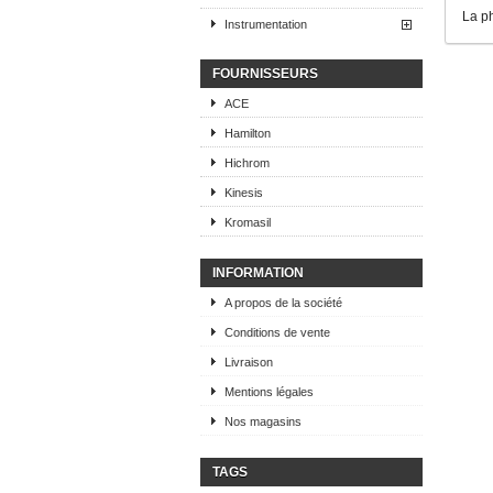
La ph
Instrumentation
FOURNISSEURS
ACE
Hamilton
Hichrom
Kinesis
Kromasil
INFORMATION
A propos de la société
Conditions de vente
Livraison
Mentions légales
Nos magasins
TAGS