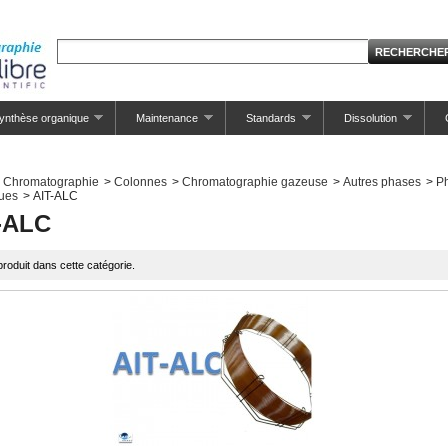
ynthèse organique
Maintenance
Standards
Dissolution
Chromatographie
>
Colonnes
>
Chromatographie gazeuse
>
Autres phases
>
P
ques
>
AIT-ALC
-ALC
roduit dans cette catégorie.