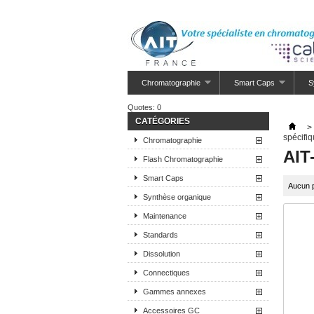
Chromatographie
Smart Caps
S
Quotes:
0
CATÉGORIES
>
spécifi
Chromatographie
AIT
Flash Chromatographie
Smart Caps
Aucun p
Synthèse organique
Maintenance
Standards
Dissolution
Connectiques
Gammes annexes
Accessoires GC