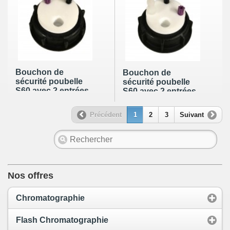
charbon actif + 2
charbon actif + 3
leak (6-9mm)
leak (6-9mm)
Bouchon de
Bouchon de
sécurité poubelle
sécurité poubelle
S60 avec 2 entrées
S60 avec 2 entrées
(1/8" ou 1/16") + 1
(1/8" ou 1/16") + 1
filetage pour
filetage pour
Précédent
1
2
3
Suivant
cartouche de
cartouche de
charbon actif
charbon actif + 1
leak (6-9mm)
Nos offres
Chromatographie
Flash Chromatographie