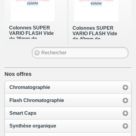
Colonnes SUPER
Colonnes SUPER
VARIO FLASH Vide
VARIO FLASH Vide
de 26mm de
de 40mm de
diamètre de piston
diamètre de piston
(Avec 2 frittés et
(Avec 2 frittés et
joint) (50 par boîte)
joint) (20 par boîte)
Nos offres
Chromatographie
Flash Chromatographie
Smart Caps
Synthèse organique