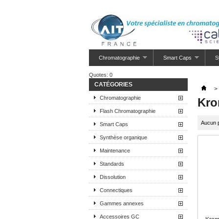
Chromatographie
Smart Caps
S
Quotes:
0
CATÉGORIES
>
Chromatographie
Kro
Flash Chromatographie
Aucun p
Smart Caps
Synthèse organique
Maintenance
Standards
Dissolution
Connectiques
Gammes annexes
Accessoires GC