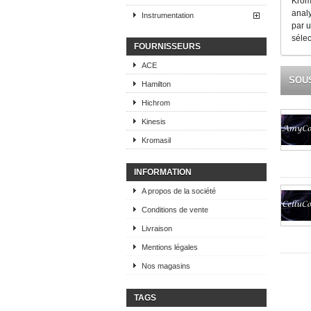
Krom
analy
Instrumentation
par u
sélec
FOURNISSEURS
ACE
SOU
Hamilton
Hichrom
Kinesis
Kromasil
INFORMATION
A propos de la société
Conditions de vente
Livraison
Mentions légales
Nos magasins
TAGS