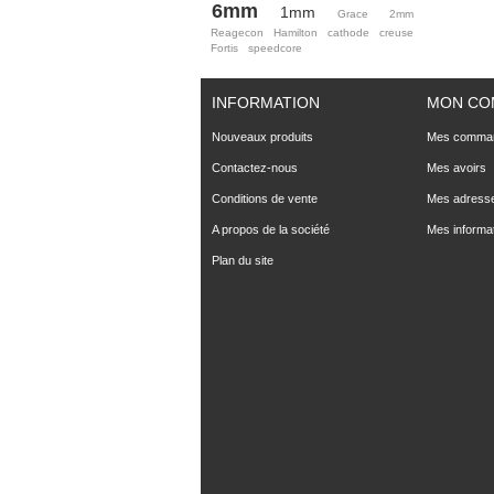
6mm
1mm
Grace
2mm
Reagecon
Hamilton
cathode
creuse
Fortis
speedcore
INFORMATION
MON CO
Nouveaux produits
Mes comma
Contactez-nous
Mes avoirs
Conditions de vente
Mes adress
A propos de la société
Mes informa
Plan du site