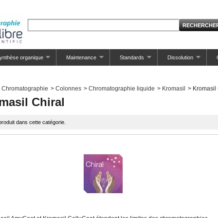
ynthèse organique
Maintenance
Standards
Dissolution
Chromatographie
>
Colonnes
>
Chromatographie liquide
>
Kromasil
>
Kromasil 
masil Chiral
roduit dans cette catégorie.