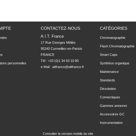
MPTE
CONTACTEZ-NOUS
CATÉGORIES
A.I.T. France
ndes
Chromatographie
17 Rue Georges Méliès

Flash Chromatographie
95240 Cormeilles-en-Parisis

es
FRANCE
Smart Caps
Tél : +33 (0)1 34 93 10 80
tions personnelles
Synthèse organique
e-Mail :
aitfrance@aitfrance.fr
Maintenance
Standards
Dissolution
Connectiques
Gammes annexes
Accessoires GC
Instrumentation
Consulter la version mobile du site