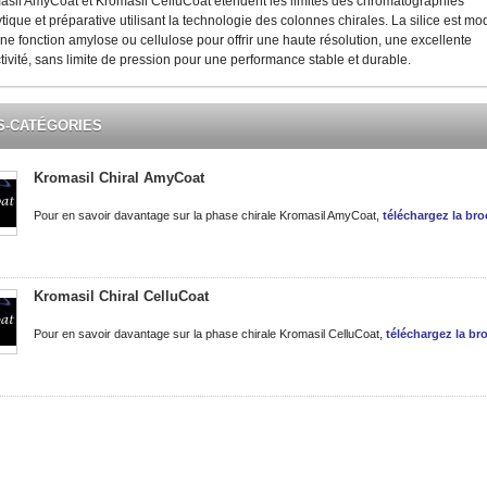
asil AmyCoat et Kromasil CelluCoat étendent les limites des chromatographies
tique et préparative utilisant la technologie des colonnes chirales. La silice est mod
ne fonction amylose ou cellulose pour offrir une haute résolution, une excellente
tivité, sans limite de pression pour une performance stable et durable.
S-CATÉGORIES
Kromasil Chiral AmyCoat
Pour en savoir davantage sur la phase chirale Kromasil AmyCoat,
téléchargez la br
Kromasil Chiral CelluCoat
Pour en savoir davantage sur la phase chirale Kromasil CelluCoat,
téléchargez la br