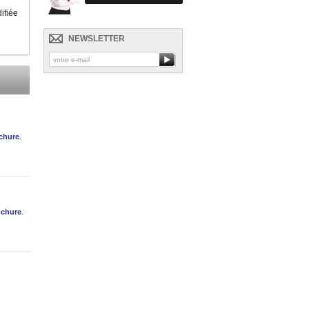
ifiée
NEWSLETTER
ochure
.
ochure
.