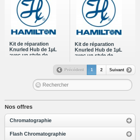
Kit de réparation
Kit de réparation
Knurled Hub de 1µL
Knurled Hub de 1µL
avec un style de
avec un style de
pointe de 3
pointe de 3
Précédent
1
2
Suivant
Nos offres
Chromatographie
Flash Chromatographie