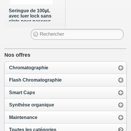
Seringue de 100µL
avec luer lock sans
slots pour passeur
LC SHIMADZU (Ref:
SIL-6A) (aiguille
non incluse)
Nos offres
Chromatographie
Flash Chromatographie
Smart Caps
Synthèse organique
Maintenance
Toutes les catégories