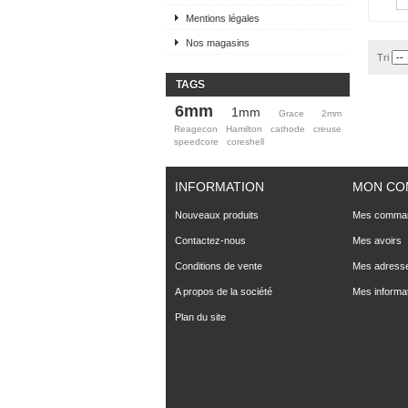
Mentions légales
Nos magasins
Tri
TAGS
6mm
1mm
Grace
2mm
Reagecon
Hamilton
cathode
creuse
speedcore
coreshell
INFORMATION
MON CO
Nouveaux produits
Mes comma
Contactez-nous
Mes avoirs
Conditions de vente
Mes adress
A propos de la société
Mes informa
Plan du site