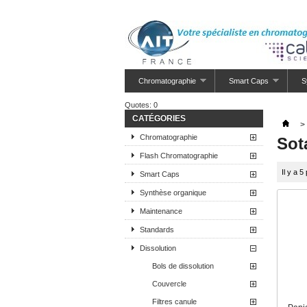
Chromatographie
Smart Caps
S
Quotes:
0
CATÉGORIES
>
Chromatographie
Sot
Flash Chromatographie
Il y a 5
Smart Caps
Synthèse organique
Maintenance
Standards
Dissolution
Bols de dissolution
Couvercle
Filtres canule