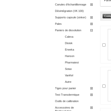
Panie
Canules d'échantillonnage
Désintégration (VK 100)
Supports capsule (sinker)
Pales
Paniers de dissolution
Caleva
Distek
Erweka
Hanson
Pharmatest
Sotax
VanKel
Autre
Tiges pour panier
Test Transdermique
Outils de calibration
Accessoires de