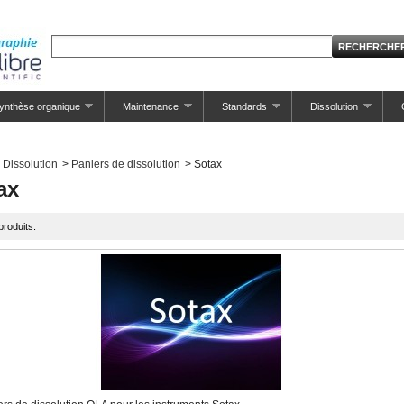
ynthèse organique
Maintenance
Standards
Dissolution
Dissolution
>
Paniers de dissolution
>
Sotax
ax
 produits.