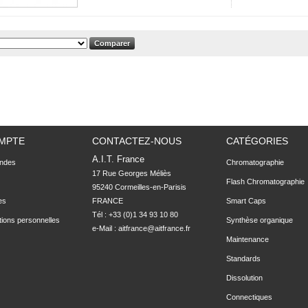
MPTE
CONTACTEZ-NOUS
CATÉGORIES
A.I.T. France
ndes
Chromatographie
17 Rue Georges Méliès

Flash Chromatographie
95240 Cormeilles-en-Parisis

es
FRANCE
Smart Caps
Tél : +33 (0)1 34 93 10 80
tions personnelles
Synthèse organique
e-Mail :
aitfrance@aitfrance.fr
Maintenance
Standards
Dissolution
Connectiques