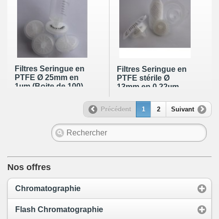
Filtres Seringue en
Filtres Seringue en
PTFE Ø 25mm en
PTFE stérile Ø
1µm (Boite de 100)
13mm en 0,22µm
(Boite de 100)
Précédent
1
2
Suivant
Nos offres
Chromatographie
Flash Chromatographie