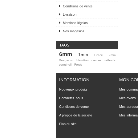
Conditions de vente
Livraison
Mentions légales
Nos magasins
TAGS
6mm
1mm
Grace
2mm
Reagecon
Hamilton
creuse
cathode
coreshell
Fortis
INFORMATION
MON CO
Nouveaux produits
Mes comma
Contactez-nous
Mes avoirs
Conditions de vente
Mes adress
A propos de la société
Mes informa
Plan du site