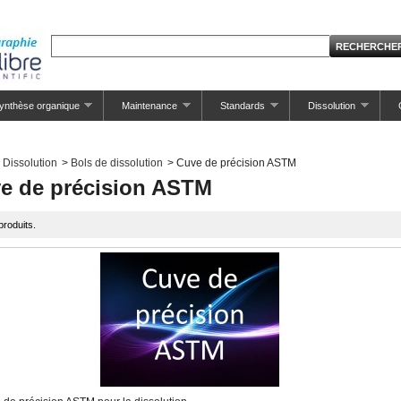
ynthèse organique
Maintenance
Standards
Dissolution
Dissolution
>
Bols de dissolution
>
Cuve de précision ASTM
e de précision ASTM
 produits.