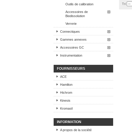
Tri
Outils de calibration
Accessoires de
Biodissolution
Verrerie
Connectiques
Gammes annexes
Accessoires GC
Instrumentation
FOURNISSEURS
ACE
Hamilton
Hichrom
Kinesis
Kromasil
INFORMATION
A propos de la société