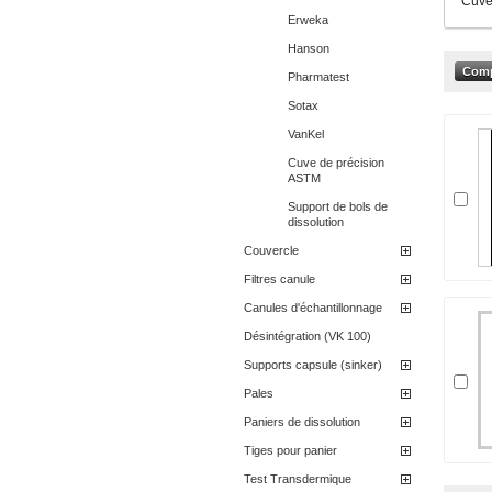
Cuve 
Erweka
Hanson
Pharmatest
Sotax
VanKel
Cuve de précision
ASTM
Support de bols de
dissolution
Couvercle
Filtres canule
Canules d'échantillonnage
Désintégration (VK 100)
Supports capsule (sinker)
Pales
Paniers de dissolution
Tiges pour panier
Test Transdermique