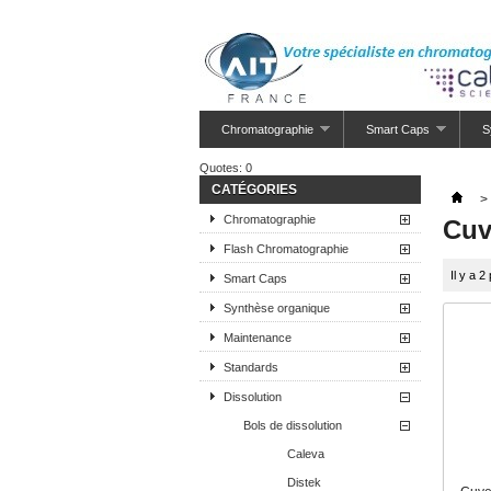
Chromatographie
Smart Caps
S
Quotes:
0
CATÉGORIES
>
Chromatographie
Cuv
Flash Chromatographie
Il y a 2
Smart Caps
Synthèse organique
Maintenance
Standards
Dissolution
Bols de dissolution
Caleva
Distek