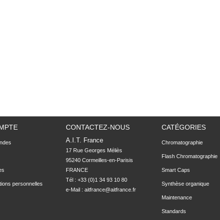
MPTE
CONTACTEZ-NOUS
CATÉGORIES
A.I.T. France
ndes
Chromatographie
17 Rue Georges Méliès

Flash Chromatographie
95240 Cormeilles-en-Parisis

es
FRANCE
Smart Caps
Tél : +33 (0)1 34 93 10 80
tions personnelles
Synthèse organique
e-Mail :
aitfrance@aitfrance.fr
Maintenance
Standards